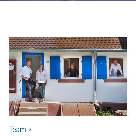
Team >