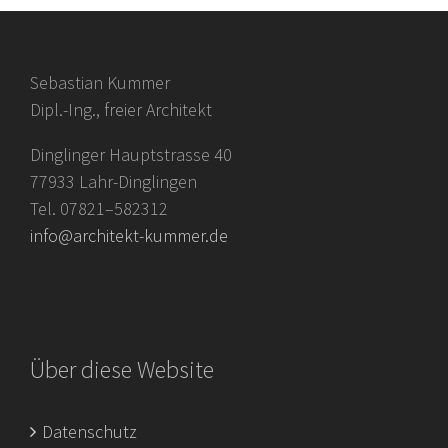
Sebastian Kummer
Dipl.-Ing., freier Architekt
Dinglinger Hauptstrasse 40
77933 Lahr-Dinglingen
Tel. 07821–582312
info@architekt-kummer.de
Über diese Website
Datenschutz