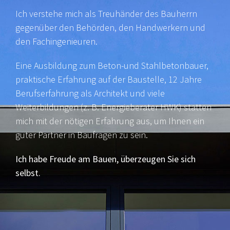
Ich verstehe mich als Treuhänder des Bauherrn
gegenüber den Behörden, den Handwerkern und
den Fachingenieuren.
Eine Ausbildung zum Beton-und Stahlbetonbauer,
praktische Erfahrung auf der Baustelle, 12 Jahre
Berufserfahrung als Architekt und viele
Weiterbildungen (z. B. Energieberater HWK) statten
mich mit der nötigen Erfahrung aus, um Ihnen ein
guter Partner in Baufragen zu sein.
Ich habe Freude am Bauen, überzeugen Sie sich
selbst.